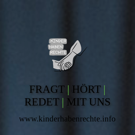
FRAGT
|
HÖRT
|
REDET
|
MIT UNS
www.kinderhabenrechte.info