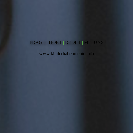
FRAGT
|
HÖRT
|
REDET
|
MIT UNS
www.kinderhabenrechte.info